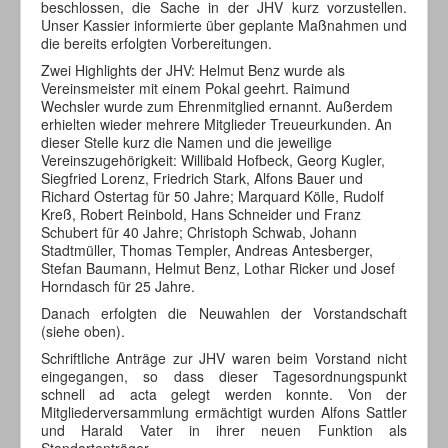
beschlossen, die Sache in der JHV kurz vorzustellen.
Unser Kassier informierte über geplante Maßnahmen und
die bereits erfolgten Vorbereitungen.
Zwei Highlights der JHV: Helmut Benz wurde als
Vereinsmeister mit einem Pokal geehrt. Raimund
Wechsler wurde zum Ehrenmitglied ernannt. Außerdem
erhielten wieder mehrere Mitglieder Treueurkunden. An
dieser Stelle kurz die Namen und die jeweilige
Vereinszugehörigkeit: Willibald Hofbeck, Georg Kugler,
Siegfried Lorenz, Friedrich Stark, Alfons Bauer und
Richard Ostertag für 50 Jahre; Marquard Kölle, Rudolf
Kreß, Robert Reinbold, Hans Schneider und Franz
Schubert für 40 Jahre; Christoph Schwab, Johann
Stadtmüller, Thomas Templer, Andreas Antesberger,
Stefan Baumann, Helmut Benz, Lothar Ricker und Josef
Horndasch für 25 Jahre.
Danach erfolgten die Neuwahlen der Vorstandschaft
(siehe oben).
Schriftliche Anträge zur JHV waren beim Vorstand nicht
eingegangen, so dass dieser Tagesordnungspunkt
schnell ad acta gelegt werden konnte. Von der
Mitgliederversammlung ermächtigt wurden Alfons Sattler
und Harald Vater in ihrer neuen Funktion als