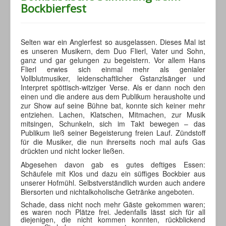
Bockbierfest
Selten war ein Anglerfest so ausgelassen. Dieses Mal ist
es unseren Musikern, dem Duo Flierl, Vater und Sohn,
ganz und gar gelungen zu begeistern. Vor allem Hans
Flierl erwies sich einmal mehr als genialer
Vollblutmusiker, leidenschaftlicher Gstanzlsänger und
Interpret spöttisch-witziger Verse. Als er dann noch den
einen und die andere aus dem Publikum herausholte und
zur Show auf seine Bühne bat, konnte sich keiner mehr
entziehen. Lachen, Klatschen, Mitmachen, zur Musik
mitsingen, Schunkeln, sich im Takt bewegen – das
Publikum ließ seiner Begeisterung freien Lauf. Zündstoff
für die Musiker, die nun ihrerseits noch mal aufs Gas
drückten und nicht locker ließen.
Abgesehen davon gab es gutes deftiges Essen:
Schäufele mit Klos und dazu ein süffiges Bockbier aus
unserer Hofmühl. Selbstverständlich wurden auch andere
Biersorten und nichtalkoholische Getränke angeboten.
Schade, dass nicht noch mehr Gäste gekommen waren;
es waren noch Plätze frei. Jedenfalls lässt sich für all
diejenigen, die nicht kommen konnten, rückblickend