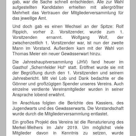
gab, war die Sache schnell entschieden. Alle zur Wahl
aufgestellten Kandidaten erhielten mit allergrößter
Mehrheit das Vertrauen der Mitgliederversammlung für
das jeweilige Amt.
Und doch gab es einen Wechsel an der Spitze: Rolf
Rippich, vorher 2. Vorsitzender, wurde zum 1.
Vorsitzenden ernannt. Wolfgang Wolf, der
zwischenzeitlich 1. Vorsitzender war, ist nun der zweite
Mann im Vorstand. Außerdem kam mit der Wahl von
Thomas Meier ein neuer Gewässerwart hinzu.
Die Jahreshauptversammlung (JHV) fand heuer im
Gasthof „Schernfelder Hof“ statt. Eröffnet wurde sie mit
der Begrüßung durch den 1. Vorsitzenden und seinem
Jahresbericht. Mit viel Lob und Dank bedachte er die
Gönner und großzügigen Spender unseres Vereins. Auch
einzelne verdiente Vereinsmitglieder wurden in seiner
Ansprache lobend erwähnt.
Im Anschluss folgten die Berichte des Kassiers, des
Jugendwarts und des Gewässerwarts. Die Vorstandschaft
wurde durch die Mitgliederversammlung entlastet.
Ein großes Projekt des Vereins ist die Renaturierung des
Merkel-Weihers im Jahr 2019. Um möglichst viele
Mitglieder davon in Kenntnis zu setzen, wurde