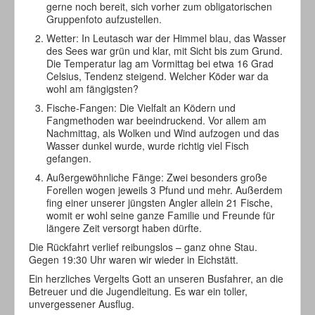
gerne noch bereit, sich vorher zum obligatorischen
Gruppenfoto aufzustellen.
Wetter: In Leutasch war der Himmel blau, das Wasser
des Sees war grün und klar, mit Sicht bis zum Grund.
Die Temperatur lag am Vormittag bei etwa 16 Grad
Celsius, Tendenz steigend. Welcher Köder war da
wohl am fängigsten?
Fische-Fangen: Die Vielfalt an Ködern und
Fangmethoden war beeindruckend. Vor allem am
Nachmittag, als Wolken und Wind aufzogen und das
Wasser dunkel wurde, wurde richtig viel Fisch
gefangen.
Außergewöhnliche Fänge: Zwei besonders große
Forellen wogen jeweils 3 Pfund und mehr. Außerdem
fing einer unserer jüngsten Angler allein 21 Fische,
womit er wohl seine ganze Familie und Freunde für
längere Zeit versorgt haben dürfte.
Die Rückfahrt verlief reibungslos – ganz ohne Stau.
Gegen 19:30 Uhr waren wir wieder in Eichstätt.
Ein herzliches Vergelts Gott an unseren Busfahrer, an die
Betreuer und die Jugendleitung. Es war ein toller,
unvergessener Ausflug.