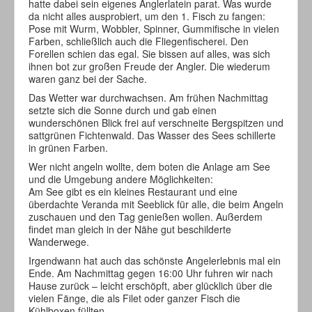
hatte dabei sein eigenes Anglerlatein parat. Was wurde
da nicht alles ausprobiert, um den 1. Fisch zu fangen:
Pose mit Wurm, Wobbler, Spinner, Gummifische in vielen
Farben, schließlich auch die Fliegenfischerei. Den
Forellen schien das egal. Sie bissen auf alles, was sich
ihnen bot zur großen Freude der Angler. Die wiederum
waren ganz bei der Sache.
Das Wetter war durchwachsen. Am frühen Nachmittag
setzte sich die Sonne durch und gab einen
wunderschönen Blick frei auf verschneite Bergspitzen und
sattgrünen Fichtenwald. Das Wasser des Sees schillerte
in grünen Farben.
Wer nicht angeln wollte, dem boten die Anlage am See
und die Umgebung andere Möglichkeiten:
Am See gibt es ein kleines Restaurant und eine
überdachte Veranda mit Seeblick für alle, die beim Angeln
zuschauen und den Tag genießen wollen. Außerdem
findet man gleich in der Nähe gut beschilderte
Wanderwege.
Irgendwann hat auch das schönste Angelerlebnis mal ein
Ende. Am Nachmittag gegen 16:00 Uhr fuhren wir nach
Hause zurück – leicht erschöpft, aber glücklich über die
vielen Fänge, die als Filet oder ganzer Fisch die
Kühlboxen füllten.